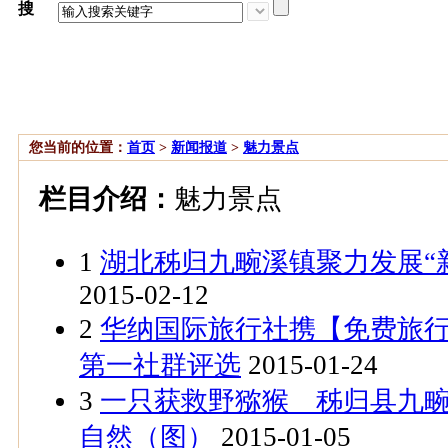
搜
索：
搜索热点：
环保
侦案
倡廉
慈善
旅游
名人
交通
您当前的位置：
首页
>
新闻报道
>
魅力景点
栏目介绍：
魅力景点
1
湖北秭归九畹溪镇聚力发展“
2015-02-12
2
华纳国际旅行社携【免费旅
第一社群评选
2015-01-24
3
一只获救野猕猴 秭归县九
自然（图）
2015-01-05