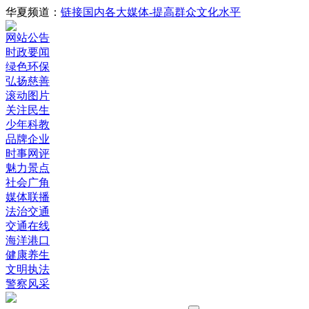
华夏频道：
链接国内各大媒体-提高群众文化水平
网站公告
时政要闻
绿色环保
弘扬慈善
滚动图片
关注民生
少年科教
品牌企业
时事网评
魅力景点
社会广角
媒体联播
法治交通
交通在线
海洋港口
健康养生
文明执法
警察风采