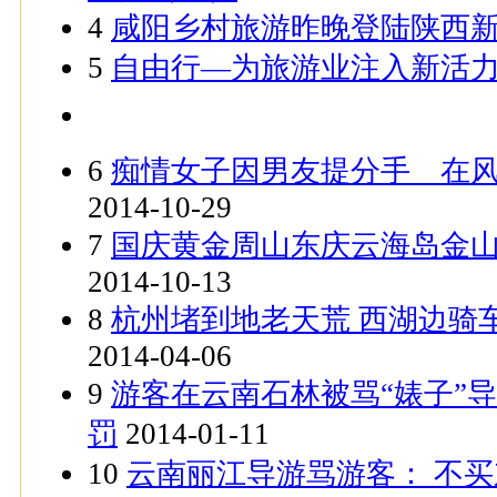
4
咸阳乡村旅游昨晚登陆陕西
5
自由行—为旅游业注入新活
6
痴情女子因男友提分手 在
2014-10-29
7
国庆黄金周山东庆云海岛金山
2014-10-13
8
杭州堵到地老天荒 西湖边骑
2014-04-06
9
游客在云南石林被骂“婊子”
罚
2014-01-11
10
云南丽江导游骂游客： 不