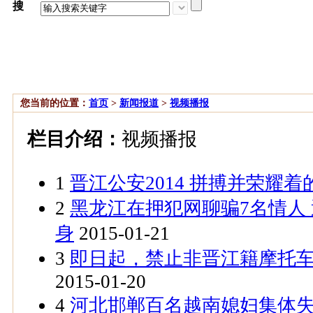
搜
索：
搜索热点：
环保
侦案
倡廉
慈善
旅游
名人
交通
您当前的位置：
首页
>
新闻报道
>
视频播报
栏目介绍：
视频播报
1
晋江公安2014 拼搏并荣耀着
2
黑龙江在押犯网聊骗7名情人
身
2015-01-21
3
即日起，禁止非晋江籍摩托
2015-01-20
4
河北邯郸百名越南媳妇集体