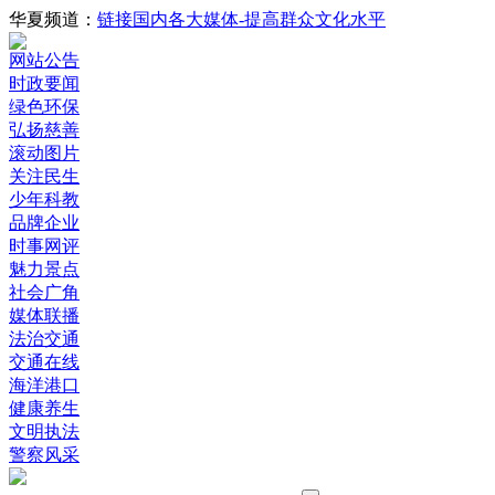
华夏频道：
链接国内各大媒体-提高群众文化水平
网站公告
时政要闻
绿色环保
弘扬慈善
滚动图片
关注民生
少年科教
品牌企业
时事网评
魅力景点
社会广角
媒体联播
法治交通
交通在线
海洋港口
健康养生
文明执法
警察风采