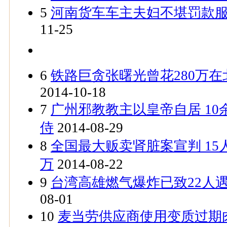
5
河南货车车主夫妇不堪罚款服
11-25
6
铁路巨贪张曙光曾花280万
2014-10-18
7
广州邪教教主以皇帝自居 1
侍
2014-08-29
8
全国最大贩卖肾脏案宣判 15
万
2014-08-22
9
台湾高雄燃气爆炸已致22人遇
08-01
10
麦当劳供应商使用变质过期