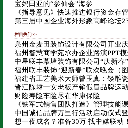
宝妈田亚的“参仙会”海参
《指导意见》快速推进银行资金存
第三届中国企业海外形象高峰论坛2
栏目热门>>
泉州金麦田装饰设计有限公司开业
福州智慧商学苑承办企业路演PPT
中星联丰幕墙装饰有限公司“庆新春
福州联丰装饰“迎新春”联欢晚会（
福建省工艺美术大师曾玉真：镂雕
晋江陈埭一女老板产销假冒品牌运
财险寿险车险尽在华康保险
《铁军式销售团队打造》管理技能
中国诚信品牌万里行活动启动仪式
想一夜成名？准备30万 找中媒联动