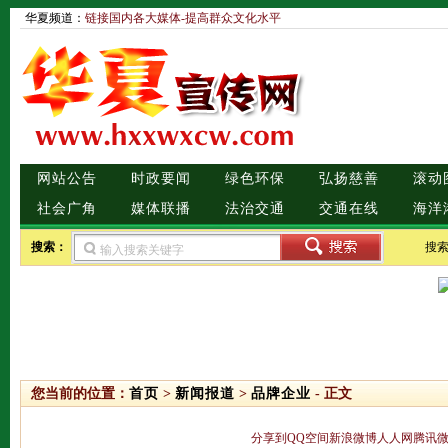
华夏频道：
链接国内各大媒体-提高群众文化水平
网站公告
时政要闻
绿色环保
弘扬慈善
滚动
社会广角
媒体联播
法治交通
交通在线
海洋
搜索：
搜
您当前的位置：
首页
>
新闻报道
>
品牌企业
- 正文
分享到
QQ空间
新浪微博
人人网
腾讯