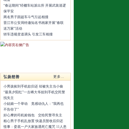
“春运期间”经棚车站派出所 开展武装巡逻
保平安
两名男子因超车斗气引起相撞
晋江市公安局特邀知名书画家开展“春联
送万家”活动
轿车违规变道调头 引发三车相撞
弘扬慈善
更多...
小男孩捡到手机欲归还 却被失主当小偷
“最美夕阳红”一古稀大爷拾到手机交民警
找失主
小姑娘一个举动 竟感动仇人：“我再也
不告你了”
好心摩的司机捡钱包 交给民警寻失主
粗心男子手机乱放置 快递员暂收后归还
怪事：娄底一户大家族遇死亡魔咒 11人患