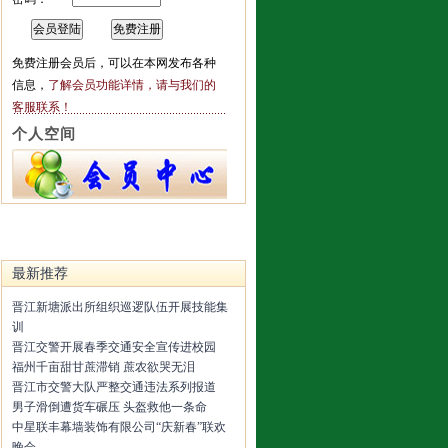
免费注册会员后，可以在本网发布各种
信息，
了解会员功能详情，请与我们的
客服联系！
个人空间
最新推荐
晋江新塘派出所组织巡逻队伍开展技能集
训
晋江交警开展春季交通安全宣传进校园
福州千亩甜甘蔗滞销 蔗农欲哭无泪
晋江市交警大队严整交通违法系列报道
男子滑倒遭货车碾压 头盔救他一条命
中星联丰幕墙装饰有限公司“庆新春”联欢
晚会