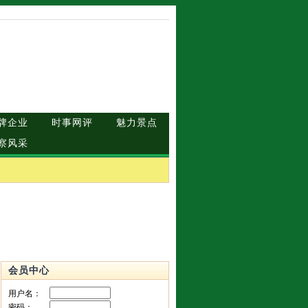
牌企业
时事网评
魅力景点
察风采
会员中心
用户名：
密码：