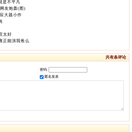
就是不平凡
网友炮轰(图)
不应大题小作
纯
宜太好
雍正能演我爸么
共有
条评论
密码:
匿名发表