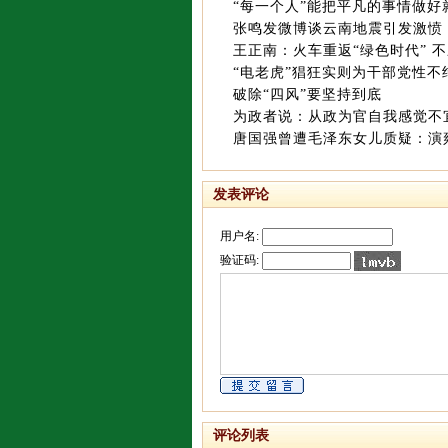
“每一个人”能把平凡的事情做好
张鸣发微博谈云南地震引发激愤 
王正南：火车重返“绿色时代” 
“电老虎”猖狂实则为干部党性不
破除“四风”要坚持到底
为政者说：从政为官自我感觉不
唐国强曾遭毛泽东女儿质疑：演
发表评论
用户名:
验证码:
评论列表