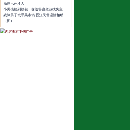
肠癌已死４人
小男孩捡到钱包 交给警察叔叔找失主
残障男子饿晕菜市场 晋江民警温情相助
（图）