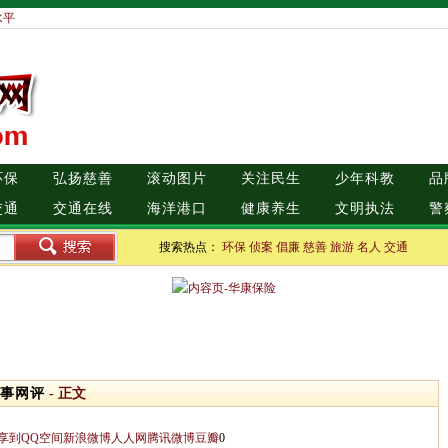
水平
环保
弘扬慈善
滚动图片
关注民生
少年科教
品
交通
交通在线
海洋港口
健康养生
文明执法
警
搜索热点：
环保
侦案
倡廉
慈善
旅游
名人
交通
事网评
- 正文
享到
QQ空间
新浪微博
人人网
腾讯微博
豆瓣
0