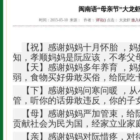
闽南语“母亲节”大龙
时间：2015-05-10 来源： 作者：
评论(
)
点击：
大龙虾
放入
【祝】感谢妈妈十月怀胎 ，妈
知，孝顺妈妈是阮应该，不孝父
【天】感谢妈妈多年养育 ，妈
弱，食物买好毋敢买俗，给阮吃
【下】感谢妈妈问寒问暖 ，从
管，听你的话毋敢违反，你的子
【母】感谢妈妈严加管束，给
贡献社会为民为国，经家立业家
【亲】感谢妈妈对阮惜疼，对