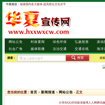
华夏频道：
链接国内各大媒体-提高群众文化水平
网站公告
时政要闻
绿色环保
弘扬慈善
滚动
社会广角
媒体联播
法治交通
交通在线
海洋
搜索：
搜
您当前的位置：
首页
>
新闻报道
>
网站公告
- 正文
分享到
QQ空间
新浪微博
人人网
腾讯